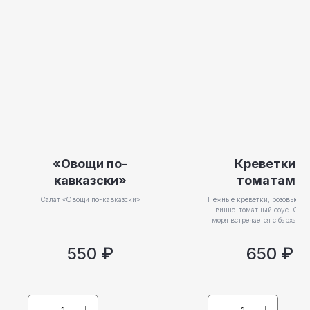
«Овощи по-
Креветки с
кавказски»
томатами
Салат «Овощи по-кавказски»
Нежные креветки, розовые то
винно-томатный соус. Свеж
моря встречается с бархатом
550
₽
650
₽